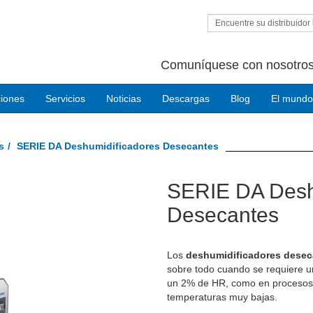
Encuentre su distribuidor 
Comuníquese con nosotros
ciones
Servicios
Noticias
Descargas
Blog
El mundo
s
SERIE DA Deshumidificadores Desecantes
SERIE DA Desh
Next
Desecantes
Los
deshumidificadores desec
sobre todo cuando se requiere 
un 2% de HR, como en procesos 
temperaturas muy bajas.