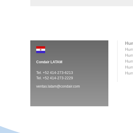
Hum
Humi
Humi
Humi
Condair LATAM
Humi
Tel. +52 414-273-6213
Humi
Tel. +52 414-273-2229
ventas.latam@condair.com