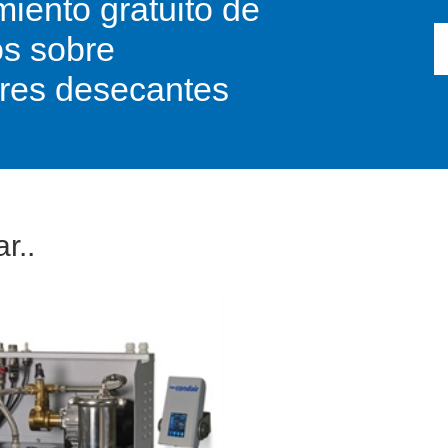
iento gratuito de
os sobre
res desecantes
r..