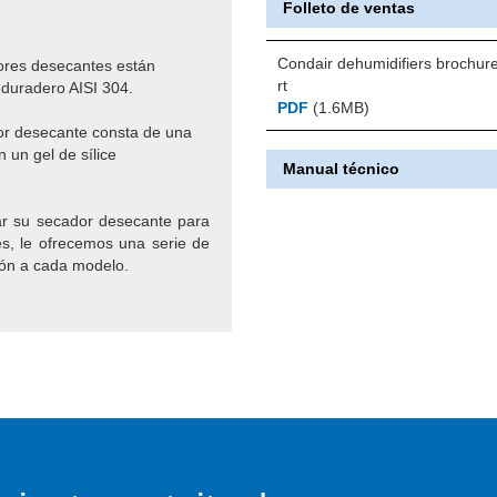
Folleto de ventas
Condair dehumidifiers brochur
ores desecantes están
rt
 duradero AISI 304.
PDF
(1.6MB)
or desecante consta de una
n un gel de sílice
Manual técnico
r su secador desecante para
es, le ofrecemos una serie de
ión a cada modelo.