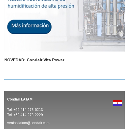
NOVEDAD: Condair Vita Power
Condair LATAM
Tel. +52 414-273-6213
Tel. +52 414-273-2229
ventas.latam@condair.com