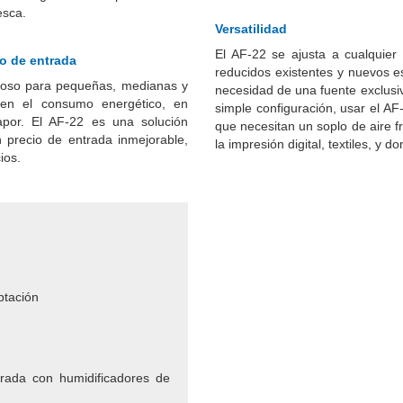
resca.
Versatilidad
El AF-22 se ajusta a cualquier
io de entrada
reducidos existentes y nuevos es
ajoso para pequeñas, medianas y
necesidad de una fuente exclusiv
 en el consumo energético, en
simple configuración, usar el AF-
apor. El AF-22 es una solución
que necesitan un soplo de aire f
n precio de entrada inmejorable,
la impresión digital, textiles, y
cios.
ptación
arada con humidificadores de