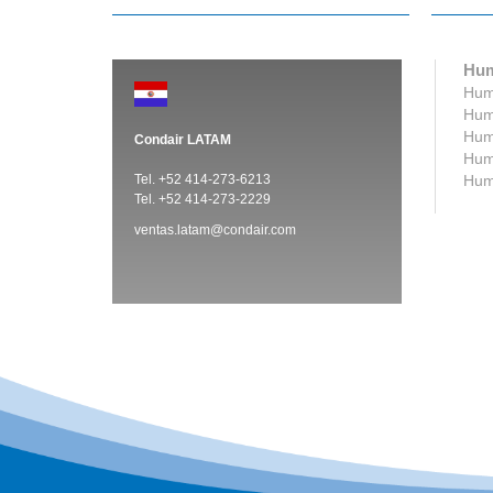
Hum
Humi
Humi
Humi
Condair LATAM
Humi
Tel. +52 414-273-6213
Humi
Tel. +52 414-273-2229
ventas.latam@condair.com