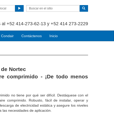
local
 al +52 414-273-62-13 y +52 414 273-2229
 Condair
Contáctenos
Inicio
 de Nortec
ire comprimido - ¡De todo menos
imido no tiene por qué ser difícil.
Destáquese con el
 aire comprimido.
Robusto, fácil de instalar, operar y
descarga de electricidad estática y asegure los niveles
 las necesidades de aplicación.