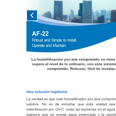
ícil. Elévese y
El AF-22 puede entregar hasta 22 libras de 
ación por aire
espacio deseado
tener.
Una solución higiénica
La verdad es que este humidificador por aire comprim
salubre. No es de extrañar que esta unidad sea
esterilización por UV-C mata las bacterias en el agua
asegura que no quede agua estancada y la opció