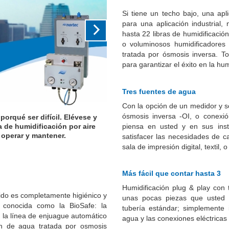
Si tiene un techo bajo, una apl
para una aplicación industrial
hasta 22 libras de humidificació
o voluminosos humidificadores
tratada por ósmosis inversa. T
para garantizar el éxito en la hum
Tres fuentes de agua
Con la opción de un medidor y sop
ósmosis inversa -OI, o conexió
humidificación por hora en un
piensa en usted y en sus insta
.
satisfacer las necesidades de 
sala de impresión digital, textil,
Más fácil que contar hasta 3
Humidificación plug & play con
ido es completamente higiénico y
unas pocas piezas que usted p
 conocida como la BioSafe: la
tubería estándar; simplemente 
, la línea de enjuague automático
agua y las conexiones eléctricas
n de agua tratada por osmosis