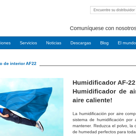
Encuentre su distribuidor 
Comuníquese con nosotros
ciones
Servicios
Noticias
Descargas
Blog
El mundo
o de interior AF22
Next
Humidificador AF-22
Humidificador de a
aire caliente!
La humidificación por aire compr
sistema de humidificación por
mantener.
Reduzca el polvo, la 
de humedad perfectos para todas