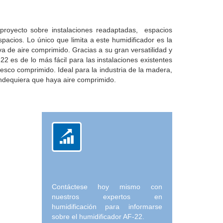
 proyecto sobre instalaciones readaptadas, espacios
pacios. Lo único que limita a este humidificador es la
a de aire comprimido. Gracias a su gran versatilidad y
22 es de lo más fácil para las instalaciones existentes
resco comprimido. Ideal para la industria de la madera,
 dondequiera que haya aire comprimido.
Contáctese hoy mismo con
nuestros expertos en
humidificación para informarse
sobre el humidificador AF-22.