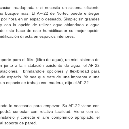
icación readaptada o si necesita un sistema eficiente
, no busque más. El AF-22 de Nortec puede entregar
n por hora en un espacio deseado. Simple; sin grandes
 y con la opción de utilizar agua ablandada o agua
odo esto hace de este humidificador su mejor opción
idificación directa en espacios interiores.
orte para el filtro (filtro de agua), un mini sistema de
n junto a la instalación existente de agua; el AF-22
laciones, brindándole opciones y flexibilidad para
cada espacio. Ya sea que trate de una imprenta o una
 o un espacio de trabajo con madera, elija el AF-22.
 todo lo necesario para empezar. Su AF-22 viene con
odrá conectar con relativa facilidad. Viene con su
instálelo y conecte el aire comprimido apropiado, el
 al soporte de pared.