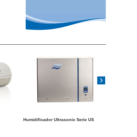
Humidificador Ultrasonic Serie US
Humidificado
presión ML