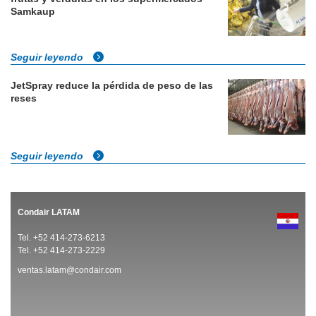
Samkaup
Seguir leyendo
JetSpray reduce la pérdida de peso de las
reses
Seguir leyendo
Condair LATAM
Tel. +52 414-273-6213
Tel. +52 414-273-2229
ventas.latam@condair.com